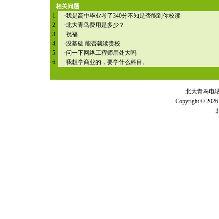
相关问题
·
我是高中毕业考了340分不知是否能到你校读
·
北大青鸟费用是多少？
·
祝福
·
没基础 能否就读贵校
·
问一下网络工程师用处大吗
·
我想学商业的，要学什么科目。
北大青鸟电话 全
Copyright © 2026