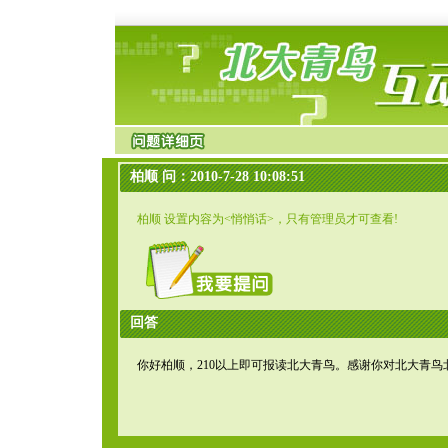
柏顺 问：2010-7-28 10:08:51
柏顺 设置内容为<悄悄话>，只有管理员才可查看!
回答
你好柏顺，210以上即可报读北大青鸟。感谢你对北大青鸟北京通