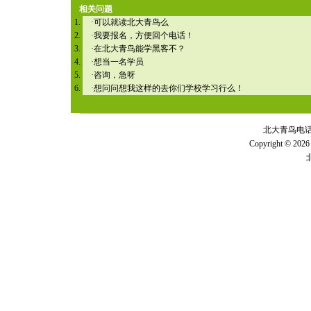
相关问题
·
可以就读北大青鸟么
·
我要报名，方便回个电话！
·
在北大青鸟能学黑客不？
·
想当一名学员
·
咨询，急呀
·
想问问想我这样的去你们学校学习行么！
北大青鸟电话 全
Copyright © 2026