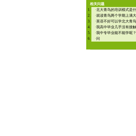
相关问题
·
北大青鸟的培训模式是
·
就读青鸟两个学期上满
·
英语不好可以学北大青
·
我高中毕业几乎没有接
·
我中专毕业能不能学呢
·
问