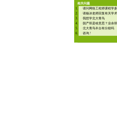
相关问题
·
请问网络工程师课程学
·
请杨冰老师回复有关学
·
我想学北大青鸟
·
脱产班是啥意思？业余
·
北大青鸟丰台有分校吗
·
咨询.!