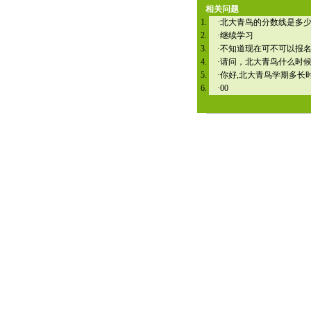
相关问题
·
北大青鸟的分数线是多
·
继续学习
·
不知道现在可不可以报
·
请问，北大青鸟什么时
·
你好,北大青鸟学期多长
·
00