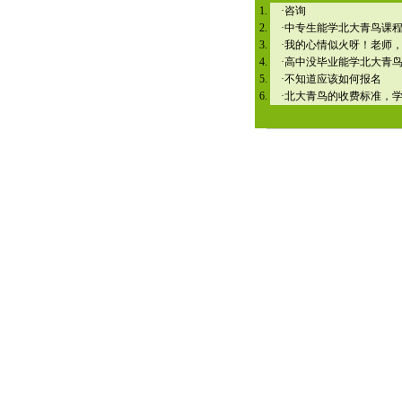
·
咨询
·
中专生能学北大青鸟课
·
我的心情似火呀！老师
·
高中没毕业能学北大青
·
不知道应该如何报名
·
北大青鸟的收费标准，