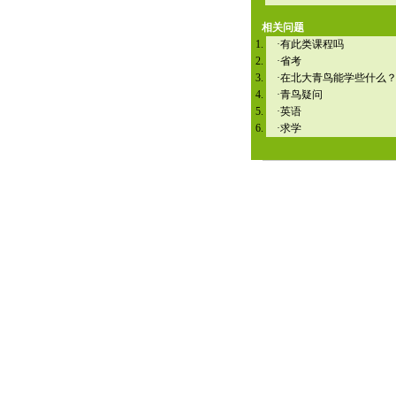
相关问题
·
有此类课程吗
·
省考
·
在北大青鸟能学些什么
·
青鸟疑问
·
英语
·
求学