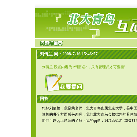
刘倩兰 问：2008-7-16 15:46:57
刘倩兰 设置内容为<悄悄话>，只有管理员才可查看!
回答
您好刘倩兰，我是荣老师，北大青鸟直属北京大学，是中
算机的哪个方面感兴趣啊，我们北大青鸟会根据您的具体
咱们可以qq上详细的了解（我的qq是：147189613）或拨打咨