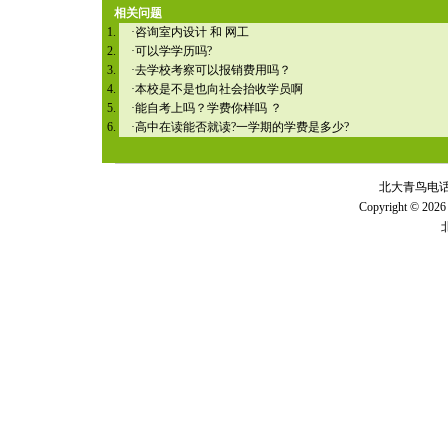
相关问题
·
咨询室内设计 和 网工
·
可以学学历吗?
·
去学校考察可以报销费用吗？
·
本校是不是也向社会抬收学员啊
·
能自考上吗？学费你样吗 ？
·
高中在读能否就读?一学期的学费是多少?
北大青鸟电话 全
Copyright © 2026