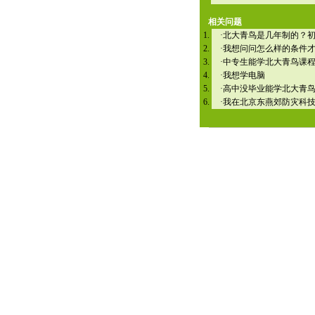
相关问题
·
北大青鸟是几年制的？
·
我想问问怎么样的条件
·
中专生能学北大青鸟课
·
我想学电脑
·
高中没毕业能学北大青
·
我在北京东燕郊防灾科技