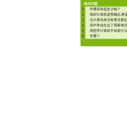
相关问题
·
学费具体是多少钱？
·
我对计算机是零概念,希
·
北大青鸟有没有离甘肃
·
高中毕业生去了需要考
·
我想学计算机不知道什
·
学费？