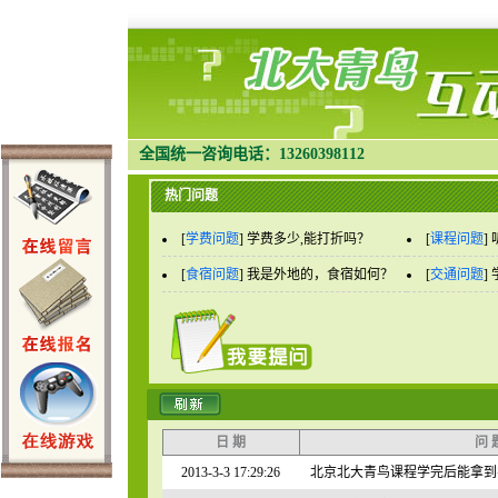
全国统一咨询电话：13260398112
热门问题
[
学费问题
]
学费多少,能打折吗？
[
课程问题
]
[
食宿问题
]
我是外地的，食宿如何？
[
交通问题
]
日 期
问 
2013-3-3 17:29:26
北京北大青鸟课程学完后能拿到