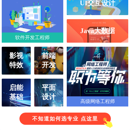
UI交互设计
Java大数据
软件开发工程师
影视
前端
特效
开发
启能
平面
基础
设计
高级网络工程师
不知道如何选专业 点这里