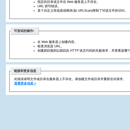
指定的目录或文件在 Web 服务器上不存在。
URL 拼写错误。
某个自定义筛选器或模块(如 URLScan)限制了对该文件的访问。
可尝试的操作:
在 Web 服务器上创建内容。
检查浏览器 URL。
创建跟踪规则以跟踪此 HTTP 状态代码的失败请求，并查看是哪个
链接和更多信息
此错误表明文件或目录在服务器上不存在。请创建文件或目录并重新尝试请求。
查看更多信息 »