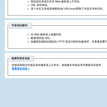
指定的目录或文件在 Web 服务器上不存在。
URL 拼写错误。
某个自定义筛选器或模块(如 URLScan)限制了对该文件的访问。
可尝试的操作:
在 Web 服务器上创建内容。
检查浏览器 URL。
创建跟踪规则以跟踪此 HTTP 状态代码的失败请求，并查看是哪个
链接和更多信息
此错误表明文件或目录在服务器上不存在。请创建文件或目录并重新尝试请求。
查看更多信息 »