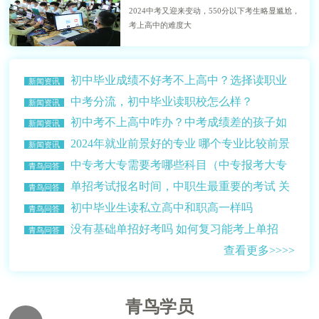
2024中考又迎来变动，550分以下考生略显尴尬，
考上高中的难度大
初中毕业成绩不好考不上高中？选择读职业
新闻资讯
学校？
中考分流，初中毕业读职校怎么样？
新闻资讯
初中考不上高中咋办？中考成绩差的孩子如
新闻资讯
何选择学校？
2024年就业前景好的专业 哪个专业比较前景
新闻资讯
比较好赚钱多？
中专考大专需要考哪些科目（中专报考大专
青鸟问答
的条件介绍）
单招考试报名时间，中职生最重要的考试 关
青鸟问答
乎升学读大学
初中毕业生读私立高中和职高一样吗
青鸟问答
没有基础单招好考吗 如何复习能考上单招
青鸟问答
查看更多>>>>
青鸟学员