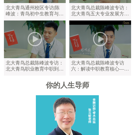
北大青鸟通州校区专访|陈
北大青鸟总裁陈峰波专访：
峰波：青鸟初中生教育与中
北大青鸟五大专业发展方
职教育区别
向，满足学员不同学习需求
北大青鸟总裁陈峰波专访：
北大青鸟总裁陈峰波专访
北大青鸟职业教育中职到大
六：解读中职教育核心——
学，满足不同年龄的学员
陪伴是最长情的告白
你的人生导师