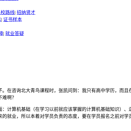
来校路线
|
招纳贤才
示
|
证书样本
障
|
就业答疑
子。在咨询北大青鸟课程时，张凯问到：我只有高中学历，而且
不难啊？
面：计算机基础（在学习以前就应该掌握的计算机基础知识）、
来的就业，所以本着对学员负责的态度，要在学员报名之前对学