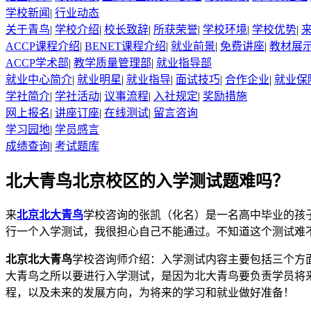
学校新闻
|
行业动态
关于青鸟
|
学校介绍
|
校长致辞
|
所获荣誉
|
学校环境
|
学校优势
|
ACCP课程介绍
|
BENET课程介绍
|
就业前景
|
免费讲座
|
教材展
ACCP学术部
|
教学质量管理部
|
就业指导部
就业中心简介
|
就业明星
|
就业指导
|
面试技巧
|
合作企业
|
就业保
学社简介
|
学社活动
|
议事流程
|
入社规定
|
奖励措施
网上报名
|
讲座订座
|
在线测试
|
留言咨询
学习园地
|
学员感言
成绩查询
|
考试题库
北大青鸟北京校区的入学测试题难吗？
来
北京北大青鸟
学校咨询的张凯（化名）是一名高中毕业的孩
行一个入学测试，我很担心自己不能通过。不知道这个测试难
北京北大青鸟
学校咨询师介绍：入学测试内容主要包括三个方
大青鸟之所以要进行入学测试，是因为北大青鸟要负责学员将
程，以及未来的发展方向，为将来的学习和就业做好准备！