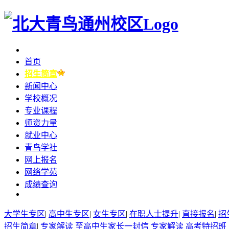
首页
招生简章
新闻中心
学校概况
专业课程
师资力量
就业中心
青鸟学社
网上报名
网络学苑
成绩查询
大学生专区
|
高中生专区
|
女生专区
|
在职人士提升
|
直接报名
|
招
招生简章
|
专家解读
至高中生家长一封信
专家解读
高考特招班