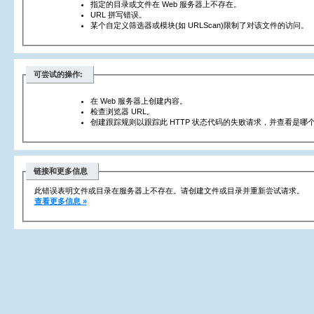
指定的目录或文件在 Web 服务器上不存在。
URL 拼写错误。
某个自定义筛选器或模块(如 URLScan)限制了对该文件的访问。
可尝试的操作:
在 Web 服务器上创建内容。
检查浏览器 URL。
创建跟踪规则以跟踪此 HTTP 状态代码的失败请求，并查看是哪个
链接和更多信息
此错误表明文件或目录在服务器上不存在。请创建文件或目录并重新尝试请求。
查看更多信息 »