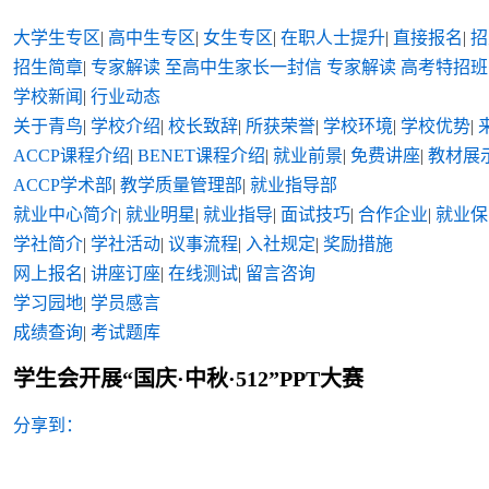
大学生专区
|
高中生专区
|
女生专区
|
在职人士提升
|
直接报名
|
招
招生简章
|
专家解读
至高中生家长一封信
专家解读
高考特招班
学校新闻
|
行业动态
关于青鸟
|
学校介绍
|
校长致辞
|
所获荣誉
|
学校环境
|
学校优势
|
ACCP课程介绍
|
BENET课程介绍
|
就业前景
|
免费讲座
|
教材展
ACCP学术部
|
教学质量管理部
|
就业指导部
就业中心简介
|
就业明星
|
就业指导
|
面试技巧
|
合作企业
|
就业保
学社简介
|
学社活动
|
议事流程
|
入社规定
|
奖励措施
网上报名
|
讲座订座
|
在线测试
|
留言咨询
学习园地
|
学员感言
成绩查询
|
考试题库
学生会开展“国庆·中秋·512”PPT大赛
分享到：