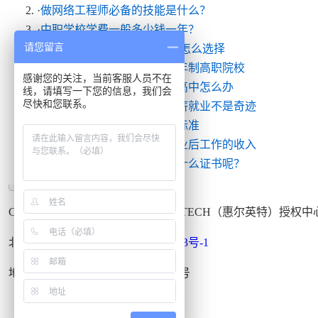
·
做网络工程师必备的技能是什么？
·
中职学校学费一般多少钱一年？
请您留言
·
沈阳最好的职高学校有哪些 怎么选择
·
邯郸初中毕业生可以上的五年制高职院校
感谢您的关注，当前客服人员不在
·
2024初三孩子成绩差上不了高中怎么办
线，请填写一下您的信息，我们会
尽快和您联系。
·
北京北大青鸟通州校区：高薪就业不是奇迹
·
长治太行职业中专学校收费标准
·
北大青鸟：学习态度决定毕业后工作的收入
·
在北大青鸟学习毕业之后发什么证书呢？
Copyright © 1999-2015
北大青鸟
APTECH（惠尔英特）授权
北大青鸟通州校区
京ICP备09036443号-1
地址：北京市通州区宋庄南路甲一号