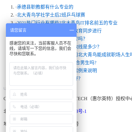
·
承德县职教都有什么专业的
·
北大青鸟学社学士后2班乒乓球赛
·
2021热门行业有哪些?北大青鸟IT排名前五的专业
请您留言
·
北大青鸟，学历教育与职业教育同步进行
·
没有初中毕业证可以参加自考吗？
感谢您的关注，当前客服人员不在
·
北京新城职业学校的录取分数线是多少？
线，请填写一下您的信息，我们会
尽快和您联系。
·
北京北大青鸟学费多少？学习北大青鸟能成就职场人生
·
没学历男生学什么好?技校适合男生吗?
·
通州校区好不好？就业明星案例来说明
·
为何网络工程师培训前景看好？
Copyright © 1999-2015
北大青鸟
APTECH（惠尔英特）授权
北大青鸟通州校区
京ICP备09036443号-1
地址：北京市通州区宋庄南路甲一号