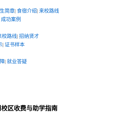
生简章
|
食宿介绍
|
来校路线
成功案例
来校路线
|
招纳贤才
示
|
证书样本
障
|
就业答疑
州校区收费与助学指南