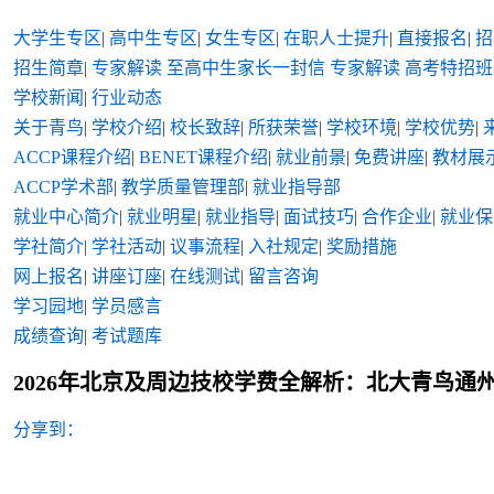
大学生专区
|
高中生专区
|
女生专区
|
在职人士提升
|
直接报名
|
招
招生简章
|
专家解读
至高中生家长一封信
专家解读
高考特招班
学校新闻
|
行业动态
关于青鸟
|
学校介绍
|
校长致辞
|
所获荣誉
|
学校环境
|
学校优势
|
ACCP课程介绍
|
BENET课程介绍
|
就业前景
|
免费讲座
|
教材展
ACCP学术部
|
教学质量管理部
|
就业指导部
就业中心简介
|
就业明星
|
就业指导
|
面试技巧
|
合作企业
|
就业保
学社简介
|
学社活动
|
议事流程
|
入社规定
|
奖励措施
网上报名
|
讲座订座
|
在线测试
|
留言咨询
学习园地
|
学员感言
成绩查询
|
考试题库
2026年北京及周边技校学费全解析：北大青鸟通
分享到：