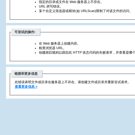
指定的目录或文件在 Web 服务器上不存在。
URL 拼写错误。
某个自定义筛选器或模块(如 URLScan)限制了对该文件的访问。
可尝试的操作:
在 Web 服务器上创建内容。
检查浏览器 URL。
创建跟踪规则以跟踪此 HTTP 状态代码的失败请求，并查看是哪个
链接和更多信息
此错误表明文件或目录在服务器上不存在。请创建文件或目录并重新尝试请求。
查看更多信息 »