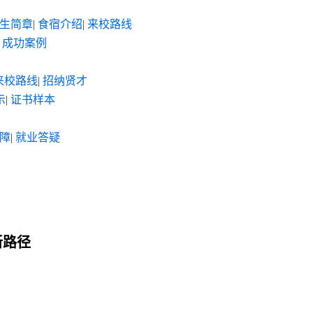
生简章
|
食宿介绍
|
来校路线
成功案例
来校路线
|
招纳贤才
示
|
证书样本
障
|
就业答疑
新路径