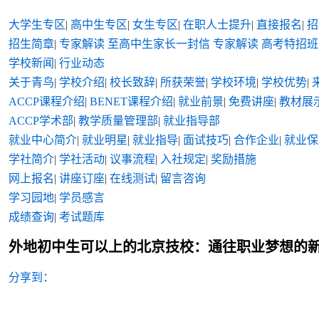
大学生专区
|
高中生专区
|
女生专区
|
在职人士提升
|
直接报名
|
招
招生简章
|
专家解读
至高中生家长一封信
专家解读
高考特招班
学校新闻
|
行业动态
关于青鸟
|
学校介绍
|
校长致辞
|
所获荣誉
|
学校环境
|
学校优势
|
ACCP课程介绍
|
BENET课程介绍
|
就业前景
|
免费讲座
|
教材展
ACCP学术部
|
教学质量管理部
|
就业指导部
就业中心简介
|
就业明星
|
就业指导
|
面试技巧
|
合作企业
|
就业保
学社简介
|
学社活动
|
议事流程
|
入社规定
|
奖励措施
网上报名
|
讲座订座
|
在线测试
|
留言咨询
学习园地
|
学员感言
成绩查询
|
考试题库
外地初中生可以上的北京技校：通往职业梦想的
分享到：