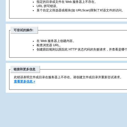
指定的目录或文件在 Web 服务器上不存在。
URL 拼写错误。
某个自定义筛选器或模块(如 URLScan)限制了对该文件的访问。
可尝试的操作:
在 Web 服务器上创建内容。
检查浏览器 URL。
创建跟踪规则以跟踪此 HTTP 状态代码的失败请求，并查看是哪个
链接和更多信息
此错误表明文件或目录在服务器上不存在。请创建文件或目录并重新尝试请求。
查看更多信息 »