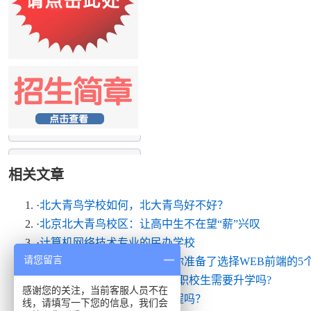
相关文章
·
北大青鸟学校如何，北大青鸟好不好？
·
北京北大青鸟校区：让高中生不在望“薪”兴叹
·
计算机网络技术专业的民办学校
请您留言
·
不知道学什么？北大青鸟为你准备了选择WEB前端的5
·
升学班和就业班有什么区别?职校生需要升学吗?
感谢您的关注，当前客服人员不在
·
女生适合学习北大青鸟的课程吗？
线，请填写一下您的信息，我们会