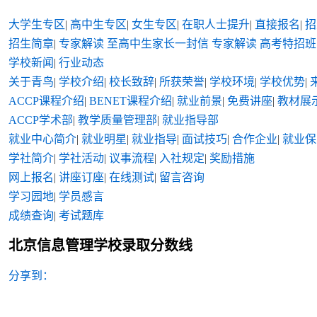
大学生专区
|
高中生专区
|
女生专区
|
在职人士提升
|
直接报名
|
招
招生简章
|
专家解读
至高中生家长一封信
专家解读
高考特招班
学校新闻
|
行业动态
关于青鸟
|
学校介绍
|
校长致辞
|
所获荣誉
|
学校环境
|
学校优势
|
ACCP课程介绍
|
BENET课程介绍
|
就业前景
|
免费讲座
|
教材展
ACCP学术部
|
教学质量管理部
|
就业指导部
就业中心简介
|
就业明星
|
就业指导
|
面试技巧
|
合作企业
|
就业保
学社简介
|
学社活动
|
议事流程
|
入社规定
|
奖励措施
网上报名
|
讲座订座
|
在线测试
|
留言咨询
学习园地
|
学员感言
成绩查询
|
考试题库
北京信息管理学校录取分数线
分享到：