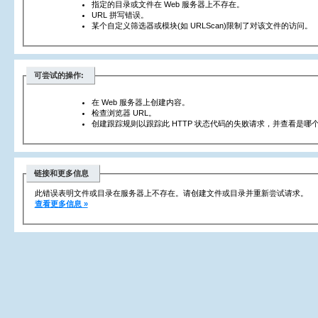
指定的目录或文件在 Web 服务器上不存在。
URL 拼写错误。
某个自定义筛选器或模块(如 URLScan)限制了对该文件的访问。
可尝试的操作:
在 Web 服务器上创建内容。
检查浏览器 URL。
创建跟踪规则以跟踪此 HTTP 状态代码的失败请求，并查看是哪个
链接和更多信息
此错误表明文件或目录在服务器上不存在。请创建文件或目录并重新尝试请求。
查看更多信息 »