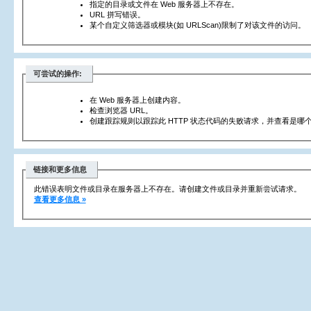
指定的目录或文件在 Web 服务器上不存在。
URL 拼写错误。
某个自定义筛选器或模块(如 URLScan)限制了对该文件的访问。
可尝试的操作:
在 Web 服务器上创建内容。
检查浏览器 URL。
创建跟踪规则以跟踪此 HTTP 状态代码的失败请求，并查看是哪个
链接和更多信息
此错误表明文件或目录在服务器上不存在。请创建文件或目录并重新尝试请求。
查看更多信息 »