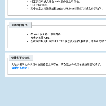
指定的目录或文件在 Web 服务器上不存在。
URL 拼写错误。
某个自定义筛选器或模块(如 URLScan)限制了对该文件的访问。
可尝试的操作:
在 Web 服务器上创建内容。
检查浏览器 URL。
创建跟踪规则以跟踪此 HTTP 状态代码的失败请求，并查看是哪个
链接和更多信息
此错误表明文件或目录在服务器上不存在。请创建文件或目录并重新尝试请求。
查看更多信息 »