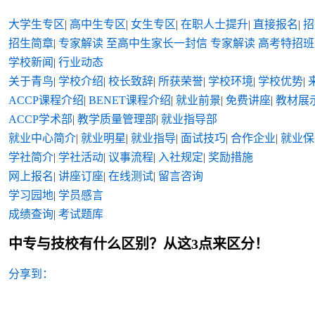
大学生专区
|
高中生专区
|
女生专区
|
在职人士提升
|
直接报名
|
招
招生简章
|
专家解读
至高中生家长一封信
专家解读
高考特招班
学校新闻
|
行业动态
关于青鸟
|
学校介绍
|
校长致辞
|
所获荣誉
|
学校环境
|
学校优势
|
ACCP课程介绍
|
BENET课程介绍
|
就业前景
|
免费讲座
|
教材展
ACCP学术部
|
教学质量管理部
|
就业指导部
就业中心简介
|
就业明星
|
就业指导
|
面试技巧
|
合作企业
|
就业保
学社简介
|
学社活动
|
议事流程
|
入社规定
|
奖励措施
网上报名
|
讲座订座
|
在线测试
|
留言咨询
学习园地
|
学员感言
成绩查询
|
考试题库
中专与技校有什么区别？从这3点来区分！
分享到：