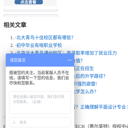
相关文章
·
北大青鸟十佳校区都有哪些？
·
初中毕业有啥职业学校
·
北京北大青鸟通州校区：高录取率增加了就业压力
请您留言
·
中职生如何实现自己的人生价值？
·
北京北大青鸟学校高考补录班正在招生
感谢您的关注，当前客服人员不在
·
如何选择适合自己的初中毕业后的升学路径？
线，请填写一下您的信息，我们会
尽快和您联系。
·
读职校这些专业一定不要选择!强烈避雷!
·
高考分数低怎么办？没考上大学怎么办？
·
北大青鸟有哪专业
·
在中职学校学平面设计行不行？正确理解平面设计专业 
Copyright © 1999-2015
北大青鸟
APTECH（惠尔英特）授权