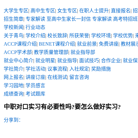
大学生专区
|
高中生专区
|
女生专区
|
在职人士提升
|
直接报名
|
招
招生简章
|
专家解读
至高中生家长一封信
专家解读
高考特招班
学校新闻
|
行业动态
关于青鸟
|
学校介绍
|
校长致辞
|
所获荣誉
|
学校环境
|
学校优势
|
ACCP课程介绍
|
BENET课程介绍
|
就业前景
|
免费讲座
|
教材展
ACCP学术部
|
教学质量管理部
|
就业指导部
就业中心简介
|
就业明星
|
就业指导
|
面试技巧
|
合作企业
|
就业保
学社简介
|
学社活动
|
议事流程
|
入社规定
|
奖励措施
网上报名
|
讲座订座
|
在线测试
|
留言咨询
学习园地
|
学员感言
成绩查询
|
考试题库
中职对口实习有必要性吗?要怎么做好实习?
分享到：