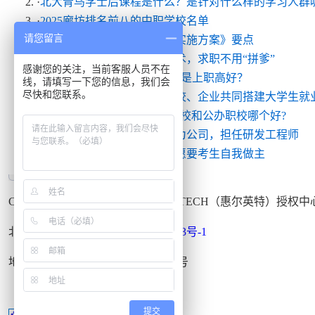
·
北大青鸟学士后课程是什么？是针对什么样的学习人群
·
2025廊坊排名前八的中职学校名单
请您留言
·
解读！《国家职业教育改革实施方案》要点
·
到通州北大青鸟学校学好技术，求职不用“拼爹”
感谢您的关注，当前客服人员不在
·
中考300多分同学是上普高还是上职高好？
线，请填写一下您的信息，我们会
尽快和您联系。
·
通州北大青鸟学校与多所高校、企业共同搭建大学生就
·
高一退学能上职校吗?民办职校和公办职校哪个好?
·
喜报：我校15名学员进入华为公司，担任研发工程师
·
北京北大青鸟学校：填报志愿要考生自我做主
Copyright © 1999-2015
北大青鸟
APTECH（惠尔英特）授权
北大青鸟通州校区
京ICP备09036443号-1
地址：北京市通州区宋庄南路甲一号
提交