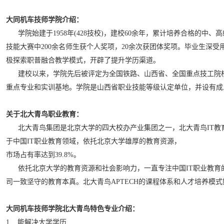
大同机车技师学院介绍：
学院始建于1958年(428技校)，建校60余年，累计培养合格的中
技能大赛中200余名师生获个人奖项，20余次获团体奖项。毕业生深
极探索职普融合教学模式，开辟了提升学历渠道。
建校以来，学院先后被评定为全国铁路、山西省、全国重点技工院校
重点专业和实训基地。学院是山西省职业技能等级认定单位，并设有成人
关于北大青鸟职业教育：
北大青鸟集团是北京大学的四大校办产业集团之一，北大青鸟IT教育成
于中国IT职业教育领域，依托北京大学雄厚的教育资源，
市场占有率达到39.8%。
依托北京大学的教育资源和社会影响力，一直专注中国IT职业教育的发
司一致坚守的教育本真。北大青鸟APTECH的课程体系和人才培养
大同机车技师学院北大青鸟特色专业介绍：
1 能解决大学学历