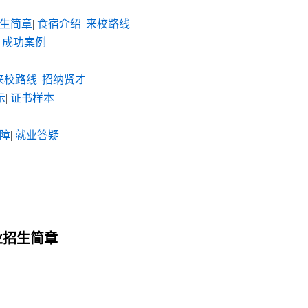
生简章
|
食宿介绍
|
来校路线
成功案例
来校路线
|
招纳贤才
示
|
证书样本
障
|
就业答疑
业招生简章