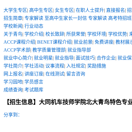
大学生专区
|
高中生专区
|
女生专区
|
在职人士提升
|
直接报名
|
招
招生简章
|
专家解读
至高中生家长一封信
专家解读
高考特招班
学校新闻
|
行业动态
关于青鸟
|
学校介绍
|
校长致辞
|
所获荣誉
|
学校环境
|
学校优势
|
ACCP课程介绍
|
BENET课程介绍
|
就业前景
|
免费讲座
|
教材展
ACCP学术部
|
教学质量管理部
|
就业指导部
就业中心简介
|
就业明星
|
就业指导
|
面试技巧
|
合作企业
|
就业保
学社简介
|
学社活动
|
议事流程
|
入社规定
|
奖励措施
网上报名
|
讲座订座
|
在线测试
|
留言咨询
学习园地
|
学员感言
成绩查询
|
考试题库
【招生信息】大同机车技师学院北大青鸟特色专
分享到：