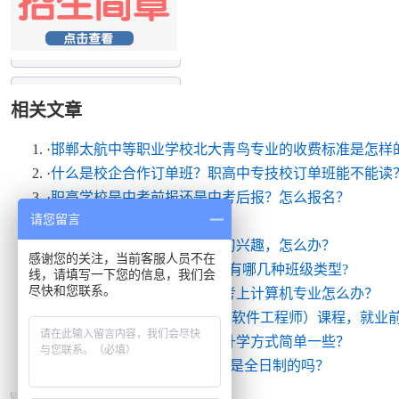
相关文章
·
邯郸太航中等职业学校北大青鸟专业的收费标准是怎样
·
什么是校企合作订单班？职高中专技校订单班能不能读
·
职高学校是中考前报还是中考后报？怎么报名？
请您留言
·
北京经贸职业学院介绍
·
选择了职业教育，却没有学习兴趣，怎么办？
感谢您的关注，当前客服人员不在
·
中专就业班可以升学吗?中专有哪几种班级类型?
线，请填写一下您的信息，我们会
尽快和您联系。
·
北京北大青鸟解答：高考没考上计算机专业怎么办？
·
北大青鸟解答：学习ACCP（软件工程师）课程，就业
·
中专升大专怎么升？哪一种升学方式简单一些？
·
初中毕业读3+2是什么学历？是全日制的吗？