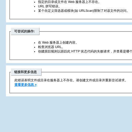
指定的目录或文件在 Web 服务器上不存在。
URL 拼写错误。
某个自定义筛选器或模块(如 URLScan)限制了对该文件的访问。
可尝试的操作:
在 Web 服务器上创建内容。
检查浏览器 URL。
创建跟踪规则以跟踪此 HTTP 状态代码的失败请求，并查看是哪个
链接和更多信息
此错误表明文件或目录在服务器上不存在。请创建文件或目录并重新尝试请求。
查看更多信息 »