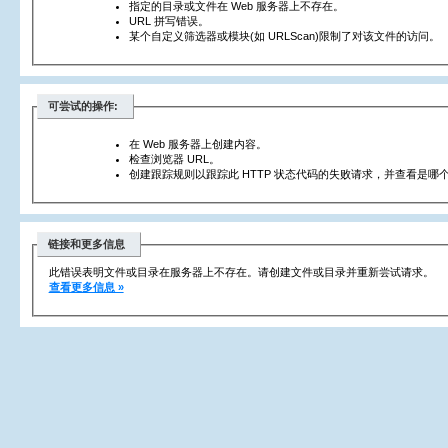
指定的目录或文件在 Web 服务器上不存在。
URL 拼写错误。
某个自定义筛选器或模块(如 URLScan)限制了对该文件的访问。
可尝试的操作:
在 Web 服务器上创建内容。
检查浏览器 URL。
创建跟踪规则以跟踪此 HTTP 状态代码的失败请求，并查看是哪个
链接和更多信息
此错误表明文件或目录在服务器上不存在。请创建文件或目录并重新尝试请求。
查看更多信息 »