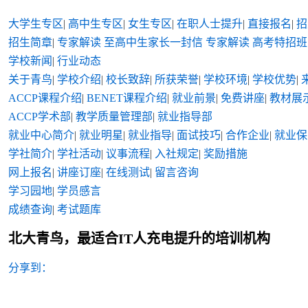
大学生专区
|
高中生专区
|
女生专区
|
在职人士提升
|
直接报名
|
招
招生简章
|
专家解读
至高中生家长一封信
专家解读
高考特招班
学校新闻
|
行业动态
关于青鸟
|
学校介绍
|
校长致辞
|
所获荣誉
|
学校环境
|
学校优势
|
ACCP课程介绍
|
BENET课程介绍
|
就业前景
|
免费讲座
|
教材展
ACCP学术部
|
教学质量管理部
|
就业指导部
就业中心简介
|
就业明星
|
就业指导
|
面试技巧
|
合作企业
|
就业保
学社简介
|
学社活动
|
议事流程
|
入社规定
|
奖励措施
网上报名
|
讲座订座
|
在线测试
|
留言咨询
学习园地
|
学员感言
成绩查询
|
考试题库
北大青鸟，最适合IT人充电提升的培训机构
分享到：