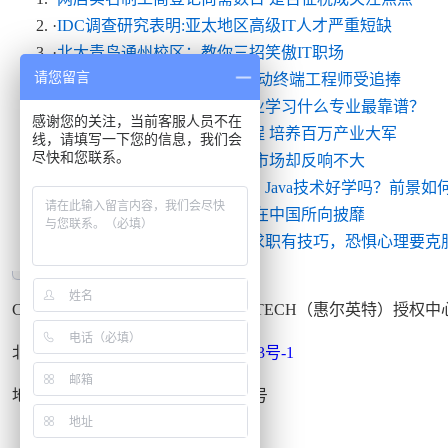
·
IDC调查研究表明:亚太地区高级IT人才严重短缺
·
北大青鸟通州校区：教你三招笑傲IT职场
请您留言
·
3G人才紧缺助推行业培训 移动终端工程师受追捧
·
北京北大青鸟校区：高中毕业学习什么专业最靠谱？
感谢您的关注，当前客服人员不在
·
职业教育列入中南海议事日程 培养百万产业大军
线，请填写一下您的信息，我们会
尽快和您联系。
·
瑞星发布杀毒永久免费 宁波市场却反响不大
·
北京北大青鸟通州校区解析：Java技术好学吗？前景如
·
微软在欧州寸步难行 为何能在中国所向披靡
·
北大青鸟就业指导：大学生求职有技巧，恐惧心理要克
Copyright © 1999-2015
北大青鸟
APTECH（惠尔英特）授权
北大青鸟通州校区
京ICP备09036443号-1
地址：北京市通州区宋庄南路甲一号