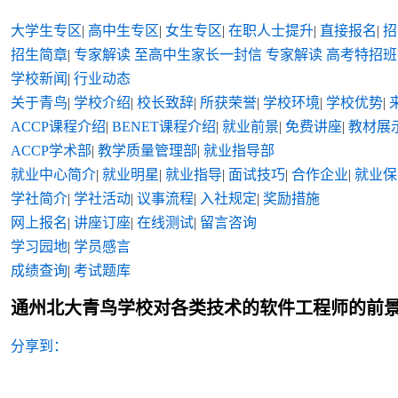
大学生专区
|
高中生专区
|
女生专区
|
在职人士提升
|
直接报名
|
招
招生简章
|
专家解读
至高中生家长一封信
专家解读
高考特招班
学校新闻
|
行业动态
关于青鸟
|
学校介绍
|
校长致辞
|
所获荣誉
|
学校环境
|
学校优势
|
ACCP课程介绍
|
BENET课程介绍
|
就业前景
|
免费讲座
|
教材展
ACCP学术部
|
教学质量管理部
|
就业指导部
就业中心简介
|
就业明星
|
就业指导
|
面试技巧
|
合作企业
|
就业保
学社简介
|
学社活动
|
议事流程
|
入社规定
|
奖励措施
网上报名
|
讲座订座
|
在线测试
|
留言咨询
学习园地
|
学员感言
成绩查询
|
考试题库
通州北大青鸟学校对各类技术的软件工程师的前
分享到：