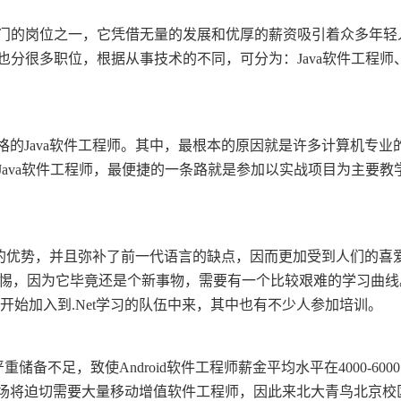
门的岗位之一，它凭借无量的发展和优厚的薪资吸引着众多年轻
很多职位，根据从事技术的不同，可分为：Java软件工程师、.ne
格的Java软件工程师。其中，最根本的原因就是许多计算机专
ava软件工程师，最便捷的一条路就是参加以实战项目为主要教学
多的优势，并且弥补了前一代语言的缺点，因而更加受到人们的喜爱
有的警惕，因为它毕竟还是个新事物，需要有一个比较艰难的学习曲
开始加入到.Net学习的队伍中来，其中也有不少人参加培训。
备不足，致使Android软件工程师薪金平均水平在4000-6000元
场将迫切需要大量移动增值软件工程师，因此来北大青鸟北京校区学