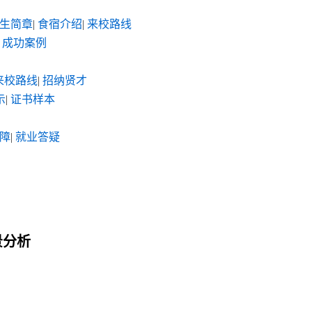
生简章
|
食宿介绍
|
来校路线
成功案例
来校路线
|
招纳贤才
示
|
证书样本
障
|
就业答疑
景分析