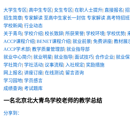
大学生专区
|
高中生专区
|
女生专区
|
在职人士提升
|
直接报名
|
招
招生简章
|
专家解读
至高中生家长一封信
专家解读
高考特招班
学校新闻
|
行业动态
关于青鸟
|
学校介绍
|
校长致辞
|
所获荣誉
|
学校环境
|
学校优势
|
ACCP课程介绍
|
BENET课程介绍
|
就业前景
|
免费讲座
|
教材展
ACCP学术部
|
教学质量管理部
|
就业指导部
就业中心简介
|
就业明星
|
就业指导
|
面试技巧
|
合作企业
|
就业保
学社简介
|
学社活动
|
议事流程
|
入社规定
|
奖励措施
网上报名
|
讲座订座
|
在线测试
|
留言咨询
学习园地
|
学员感言
成绩查询
|
考试题库
一名北京北大青鸟学校老师的教学总结
分享到：