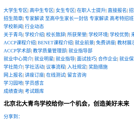
大学生专区
|
高中生专区
|
女生专区
|
在职人士提升
|
直接报名
|
招
招生简章
|
专家解读
至高中生家长一封信
专家解读
高考特招班
学校新闻
|
行业动态
关于青鸟
|
学校介绍
|
校长致辞
|
所获荣誉
|
学校环境
|
学校优势
|
ACCP课程介绍
|
BENET课程介绍
|
就业前景
|
免费讲座
|
教材展
ACCP学术部
|
教学质量管理部
|
就业指导部
就业中心简介
|
就业明星
|
就业指导
|
面试技巧
|
合作企业
|
就业保
学社简介
|
学社活动
|
议事流程
|
入社规定
|
奖励措施
网上报名
|
讲座订座
|
在线测试
|
留言咨询
学习园地
|
学员感言
成绩查询
|
考试题库
北京北大青鸟学校给你一个机会，创造美好未来
分享到：