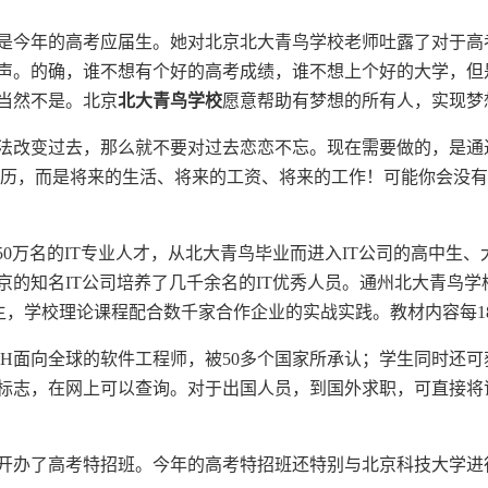
是今年的高考应届生。她对北京北大青鸟学校老师吐露了对于高
声。的确，谁不想有个好的高考成绩，谁不想上个好的大学，但
当然不是。北京
北大青鸟学校
愿意帮助有梦想的所有人，实现梦
法改变过去，那么就不要对过去恋恋不忘。现在需要做的，是通
学历，而是将来的生活、将来的工资、将来的工作！可能你会没
50万名的IT专业人才，从北大青鸟毕业而进入IT公司的高中生
的知名IT公司培养了几千余名的IT优秀人员。通州北大青鸟学
术为主，学校理论课程配合数千家合作企业的实战实践。教材内容每
CH面向全球的软件工程师，被50多个国家所承认；学生同时还
标志，在网上可以查询。对于出国人员，到国外求职，可直接将
开办了高考特招班。今年的高考特招班还特别与北京科技大学进