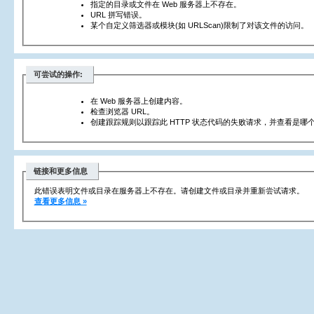
指定的目录或文件在 Web 服务器上不存在。
URL 拼写错误。
某个自定义筛选器或模块(如 URLScan)限制了对该文件的访问。
可尝试的操作:
在 Web 服务器上创建内容。
检查浏览器 URL。
创建跟踪规则以跟踪此 HTTP 状态代码的失败请求，并查看是哪个
链接和更多信息
此错误表明文件或目录在服务器上不存在。请创建文件或目录并重新尝试请求。
查看更多信息 »