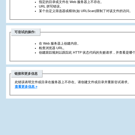
指定的目录或文件在 Web 服务器上不存在。
URL 拼写错误。
某个自定义筛选器或模块(如 URLScan)限制了对该文件的访问。
可尝试的操作:
在 Web 服务器上创建内容。
检查浏览器 URL。
创建跟踪规则以跟踪此 HTTP 状态代码的失败请求，并查看是哪个
链接和更多信息
此错误表明文件或目录在服务器上不存在。请创建文件或目录并重新尝试请求。
查看更多信息 »