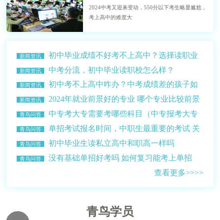
2024中考又迎来变动，550分以下考生略显尴尬，
考上高中的难度大
初中毕业成绩不好考不上高中？选择读职业
新闻资讯
学校？
中考分流，初中毕业读职校怎么样？
新闻资讯
初中考不上高中咋办？中考成绩差的孩子如
新闻资讯
何选择学校？
2024年就业前景好的专业 哪个专业比较前景
新闻资讯
比较好赚钱多？
中专考大专需要考哪些科目（中专报考大专
青鸟问答
的条件介绍）
单招考试报名时间，中职生最重要的考试 关
青鸟问答
乎升学读大学
初中毕业生读私立高中和职高一样吗
青鸟问答
没有基础单招好考吗 如何复习能考上单招
青鸟问答
查看更多>>>>
青鸟学员