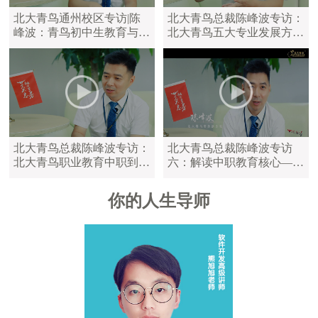
北大青鸟通州校区专访|陈
北大青鸟总裁陈峰波专访：
峰波：青鸟初中生教育与中
北大青鸟五大专业发展方
职教育区别
向，满足学员不同学习需求
北大青鸟总裁陈峰波专访：
北大青鸟总裁陈峰波专访
北大青鸟职业教育中职到大
六：解读中职教育核心——
学，满足不同年龄的学员
陪伴是最长情的告白
你的人生导师