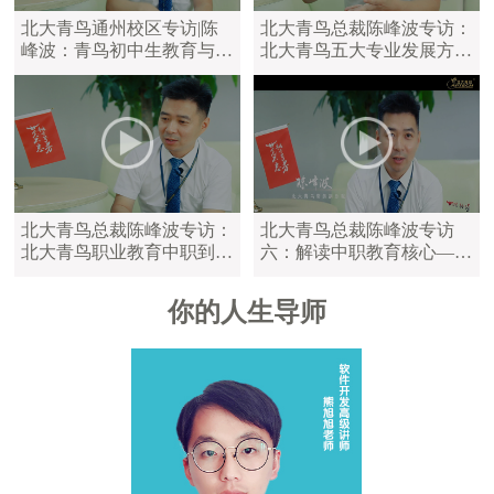
北大青鸟通州校区专访|陈
北大青鸟总裁陈峰波专访：
峰波：青鸟初中生教育与中
北大青鸟五大专业发展方
职教育区别
向，满足学员不同学习需求
北大青鸟总裁陈峰波专访：
北大青鸟总裁陈峰波专访
北大青鸟职业教育中职到大
六：解读中职教育核心——
学，满足不同年龄的学员
陪伴是最长情的告白
你的人生导师