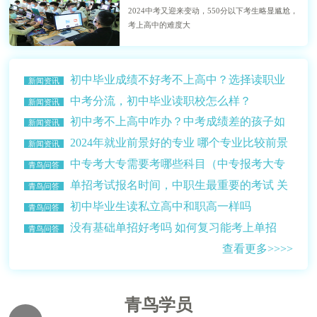
2024中考又迎来变动，550分以下考生略显尴尬，
考上高中的难度大
初中毕业成绩不好考不上高中？选择读职业
新闻资讯
学校？
中考分流，初中毕业读职校怎么样？
新闻资讯
初中考不上高中咋办？中考成绩差的孩子如
新闻资讯
何选择学校？
2024年就业前景好的专业 哪个专业比较前景
新闻资讯
比较好赚钱多？
中专考大专需要考哪些科目（中专报考大专
青鸟问答
的条件介绍）
单招考试报名时间，中职生最重要的考试 关
青鸟问答
乎升学读大学
初中毕业生读私立高中和职高一样吗
青鸟问答
没有基础单招好考吗 如何复习能考上单招
青鸟问答
查看更多>>>>
青鸟学员