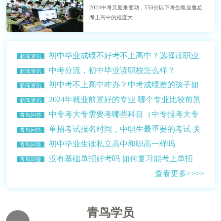
2024中考又迎来变动，550分以下考生略显尴尬，
考上高中的难度大
初中毕业成绩不好考不上高中？选择读职业
新闻资讯
学校？
中考分流，初中毕业读职校怎么样？
新闻资讯
初中考不上高中咋办？中考成绩差的孩子如
新闻资讯
何选择学校？
2024年就业前景好的专业 哪个专业比较前景
新闻资讯
比较好赚钱多？
中专考大专需要考哪些科目（中专报考大专
青鸟问答
的条件介绍）
单招考试报名时间，中职生最重要的考试 关
青鸟问答
乎升学读大学
初中毕业生读私立高中和职高一样吗
青鸟问答
没有基础单招好考吗 如何复习能考上单招
青鸟问答
查看更多>>>>
青鸟学员