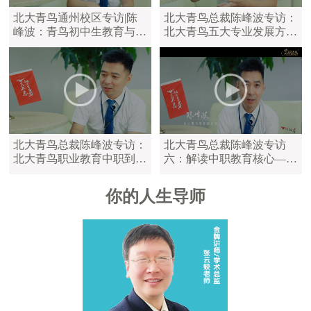
北大青鸟通州校区专访|陈
北大青鸟总裁陈峰波专访：
峰波：青鸟初中生教育与中
北大青鸟五大专业发展方
职教育区别
向，满足学员不同学习需求
北大青鸟总裁陈峰波专访：
北大青鸟总裁陈峰波专访
北大青鸟职业教育中职到大
六：解读中职教育核心——
学，满足不同年龄的学员
陪伴是最长情的告白
你的人生导师