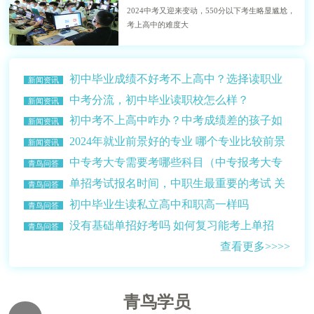
2024中考又迎来变动，550分以下考生略显尴尬，
考上高中的难度大
初中毕业成绩不好考不上高中？选择读职业
新闻资讯
学校？
中考分流，初中毕业读职校怎么样？
新闻资讯
初中考不上高中咋办？中考成绩差的孩子如
新闻资讯
何选择学校？
2024年就业前景好的专业 哪个专业比较前景
新闻资讯
比较好赚钱多？
中专考大专需要考哪些科目（中专报考大专
青鸟问答
的条件介绍）
单招考试报名时间，中职生最重要的考试 关
青鸟问答
乎升学读大学
初中毕业生读私立高中和职高一样吗
青鸟问答
没有基础单招好考吗 如何复习能考上单招
青鸟问答
查看更多>>>>
青鸟学员