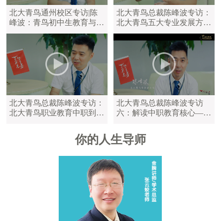
北大青鸟通州校区专访|陈
北大青鸟总裁陈峰波专访：
峰波：青鸟初中生教育与中
北大青鸟五大专业发展方
职教育区别
向，满足学员不同学习需求
北大青鸟总裁陈峰波专访：
北大青鸟总裁陈峰波专访
北大青鸟职业教育中职到大
六：解读中职教育核心——
学，满足不同年龄的学员
陪伴是最长情的告白
你的人生导师