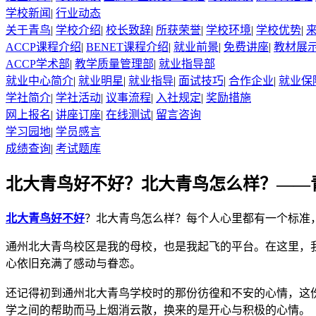
学校新闻
|
行业动态
关于青鸟
|
学校介绍
|
校长致辞
|
所获荣誉
|
学校环境
|
学校优势
|
ACCP课程介绍
|
BENET课程介绍
|
就业前景
|
免费讲座
|
教材展
ACCP学术部
|
教学质量管理部
|
就业指导部
就业中心简介
|
就业明星
|
就业指导
|
面试技巧
|
合作企业
|
就业保
学社简介
|
学社活动
|
议事流程
|
入社规定
|
奖励措施
网上报名
|
讲座订座
|
在线测试
|
留言咨询
学习园地
|
学员感言
成绩查询
|
考试题库
北大青鸟好不好？北大青鸟怎么样？——
北大青鸟好不好
？北大青鸟怎么样？每个人心里都有一个标准
通州北大青鸟校区是我的母校，也是我起飞的平台。在这里，
心依旧充满了感动与眷恋。
还记得初到通州北大青鸟学校时的那份彷徨和不安的心情，这
学之间的帮助而马上烟消云散，换来的是开心与积极的心情。