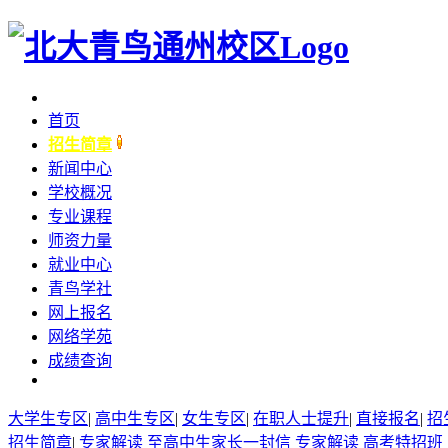
首页
招生简章
新闻中心
学校概况
专业课程
师资力量
就业中心
青鸟学社
网上报名
网络学苑
成绩查询
大学生专区
|
高中生专区
|
女生专区
|
在职人士提升
|
直接报名
|
招
招生简章
|
专家解读
至高中生家长一封信
专家解读
高考特招班