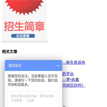
相关文章
·
没有基础能学北大青鸟吗？——新生告诉你
请您留言
·
选对IT培训 迅速成专才
·
通州北大青鸟学校：梦想高飞的平台
感谢您的关注，当前客服人员不在
·
写在北京北大青鸟学校离别时—梦•执着
线，请填写一下您的信息，我们会
尽快和您联系。
·
用时间来回答——北京北大青鸟校区好吗？
·
北大青鸟就业最好的校区
·
北大青鸟，成就梦想
·
优秀学员回北大青鸟分享经验