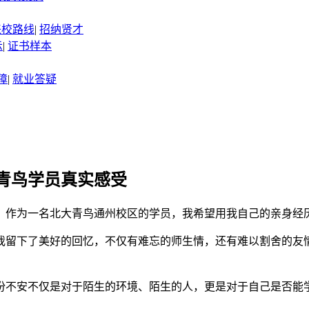
来校路线
|
招纳贤才
示
|
证书样本
障
|
就业答疑
青鸟学员真实感受
，作为一名北大青鸟通州校区的学员，我希望用我自己的亲身经
我留下了美好的回忆，不仅有难忘的师生情，还有难以割舍的友
份不安不仅是对于陌生的环境、陌生的人，更是对于自己是否能