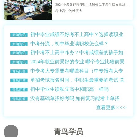
2024中考又迎来变动，550分以下考生略显尴尬，
考上高中的难度大
初中毕业成绩不好考不上高中？选择读职业
新闻资讯
学校？
中考分流，初中毕业读职校怎么样？
新闻资讯
初中考不上高中咋办？中考成绩差的孩子如
新闻资讯
何选择学校？
2024年就业前景好的专业 哪个专业比较前景
新闻资讯
比较好赚钱多？
中专考大专需要考哪些科目（中专报考大专
青鸟问答
的条件介绍）
单招考试报名时间，中职生最重要的考试 关
青鸟问答
乎升学读大学
初中毕业生读私立高中和职高一样吗
青鸟问答
没有基础单招好考吗 如何复习能考上单招
青鸟问答
查看更多>>>>
青鸟学员