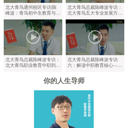
北大青鸟通州校区专访|陈
北大青鸟总裁陈峰波专访：
峰波：青鸟初中生教育与中
北大青鸟五大专业发展方
职教育区别
向，满足学员不同学习需求
北大青鸟总裁陈峰波专访：
北大青鸟总裁陈峰波专访
北大青鸟职业教育中职到大
六：解读中职教育核心——
学，满足不同年龄的学员
陪伴是最长情的告白
你的人生导师