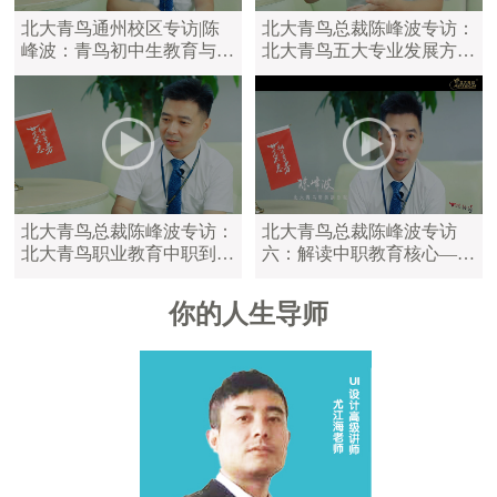
北大青鸟通州校区专访|陈
北大青鸟总裁陈峰波专访：
峰波：青鸟初中生教育与中
北大青鸟五大专业发展方
职教育区别
向，满足学员不同学习需求
北大青鸟总裁陈峰波专访：
北大青鸟总裁陈峰波专访
北大青鸟职业教育中职到大
六：解读中职教育核心——
学，满足不同年龄的学员
陪伴是最长情的告白
你的人生导师