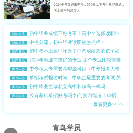
2024中考又迎来变动，550分以下考生略显尴尬，
考上高中的难度大
初中毕业成绩不好考不上高中？选择读职业
新闻资讯
学校？
中考分流，初中毕业读职校怎么样？
新闻资讯
初中考不上高中咋办？中考成绩差的孩子如
新闻资讯
何选择学校？
2024年就业前景好的专业 哪个专业比较前景
新闻资讯
比较好赚钱多？
中专考大专需要考哪些科目（中专报考大专
青鸟问答
的条件介绍）
单招考试报名时间，中职生最重要的考试 关
青鸟问答
乎升学读大学
初中毕业生读私立高中和职高一样吗
青鸟问答
没有基础单招好考吗 如何复习能考上单招
青鸟问答
查看更多>>>>
青鸟学员