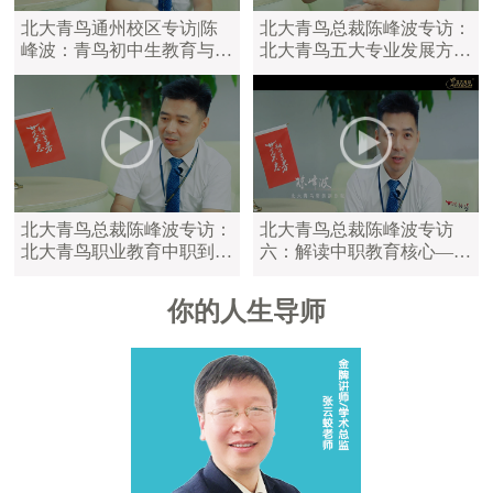
北大青鸟通州校区专访|陈
北大青鸟总裁陈峰波专访：
峰波：青鸟初中生教育与中
北大青鸟五大专业发展方
职教育区别
向，满足学员不同学习需求
北大青鸟总裁陈峰波专访：
北大青鸟总裁陈峰波专访
北大青鸟职业教育中职到大
六：解读中职教育核心——
学，满足不同年龄的学员
陪伴是最长情的告白
你的人生导师