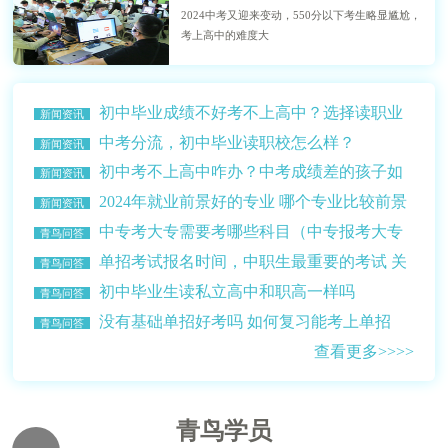
2024中考又迎来变动，550分以下考生略显尴尬，
考上高中的难度大
初中毕业成绩不好考不上高中？选择读职业
新闻资讯
学校？
中考分流，初中毕业读职校怎么样？
新闻资讯
初中考不上高中咋办？中考成绩差的孩子如
新闻资讯
何选择学校？
2024年就业前景好的专业 哪个专业比较前景
新闻资讯
比较好赚钱多？
中专考大专需要考哪些科目（中专报考大专
青鸟问答
的条件介绍）
单招考试报名时间，中职生最重要的考试 关
青鸟问答
乎升学读大学
初中毕业生读私立高中和职高一样吗
青鸟问答
没有基础单招好考吗 如何复习能考上单招
青鸟问答
查看更多>>>>
青鸟学员