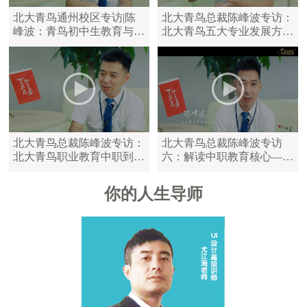
北大青鸟通州校区专访|陈
北大青鸟总裁陈峰波专访：
峰波：青鸟初中生教育与中
北大青鸟五大专业发展方
职教育区别
向，满足学员不同学习需求
北大青鸟总裁陈峰波专访：
北大青鸟总裁陈峰波专访
北大青鸟职业教育中职到大
六：解读中职教育核心——
学，满足不同年龄的学员
陪伴是最长情的告白
你的人生导师