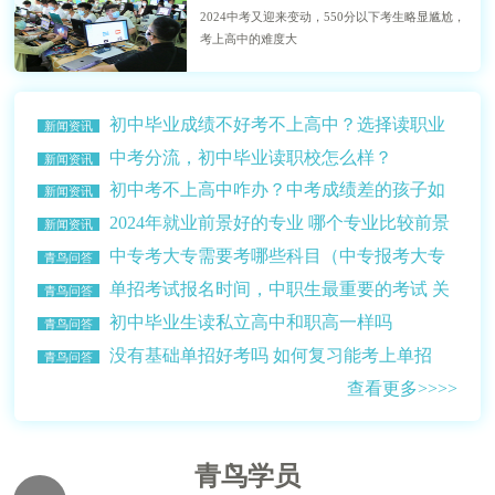
2024中考又迎来变动，550分以下考生略显尴尬，
考上高中的难度大
初中毕业成绩不好考不上高中？选择读职业
新闻资讯
学校？
中考分流，初中毕业读职校怎么样？
新闻资讯
初中考不上高中咋办？中考成绩差的孩子如
新闻资讯
何选择学校？
2024年就业前景好的专业 哪个专业比较前景
新闻资讯
比较好赚钱多？
中专考大专需要考哪些科目（中专报考大专
青鸟问答
的条件介绍）
单招考试报名时间，中职生最重要的考试 关
青鸟问答
乎升学读大学
初中毕业生读私立高中和职高一样吗
青鸟问答
没有基础单招好考吗 如何复习能考上单招
青鸟问答
查看更多>>>>
青鸟学员