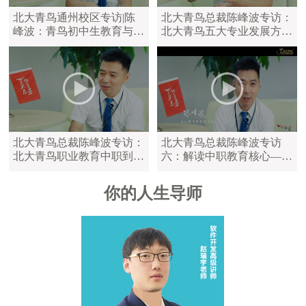
北大青鸟通州校区专访|陈
北大青鸟总裁陈峰波专访：
峰波：青鸟初中生教育与中
北大青鸟五大专业发展方
职教育区别
向，满足学员不同学习需求
北大青鸟总裁陈峰波专访：
北大青鸟总裁陈峰波专访
北大青鸟职业教育中职到大
六：解读中职教育核心——
学，满足不同年龄的学员
陪伴是最长情的告白
你的人生导师