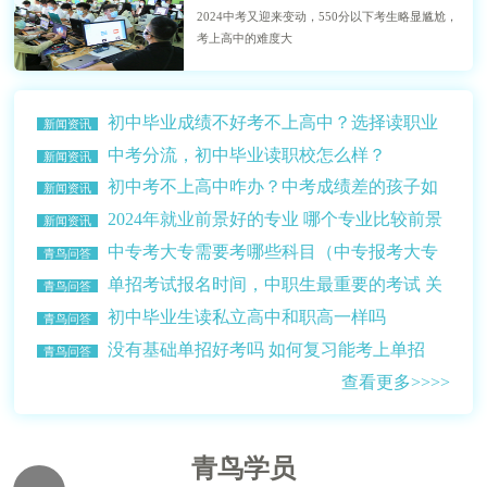
2024中考又迎来变动，550分以下考生略显尴尬，
考上高中的难度大
初中毕业成绩不好考不上高中？选择读职业
新闻资讯
学校？
中考分流，初中毕业读职校怎么样？
新闻资讯
初中考不上高中咋办？中考成绩差的孩子如
新闻资讯
何选择学校？
2024年就业前景好的专业 哪个专业比较前景
新闻资讯
比较好赚钱多？
中专考大专需要考哪些科目（中专报考大专
青鸟问答
的条件介绍）
单招考试报名时间，中职生最重要的考试 关
青鸟问答
乎升学读大学
初中毕业生读私立高中和职高一样吗
青鸟问答
没有基础单招好考吗 如何复习能考上单招
青鸟问答
查看更多>>>>
青鸟学员