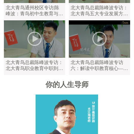
北大青鸟通州校区专访|陈
北大青鸟总裁陈峰波专访：
峰波：青鸟初中生教育与中
北大青鸟五大专业发展方
职教育区别
向，满足学员不同学习需求
北大青鸟总裁陈峰波专访：
北大青鸟总裁陈峰波专访
北大青鸟职业教育中职到大
六：解读中职教育核心——
学，满足不同年龄的学员
陪伴是最长情的告白
你的人生导师