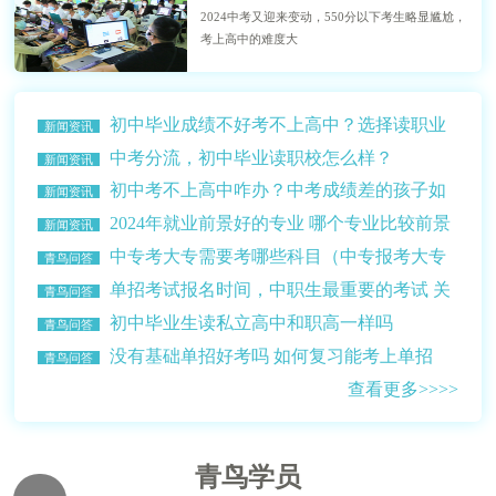
2024中考又迎来变动，550分以下考生略显尴尬，
考上高中的难度大
初中毕业成绩不好考不上高中？选择读职业
新闻资讯
学校？
中考分流，初中毕业读职校怎么样？
新闻资讯
初中考不上高中咋办？中考成绩差的孩子如
新闻资讯
何选择学校？
2024年就业前景好的专业 哪个专业比较前景
新闻资讯
比较好赚钱多？
中专考大专需要考哪些科目（中专报考大专
青鸟问答
的条件介绍）
单招考试报名时间，中职生最重要的考试 关
青鸟问答
乎升学读大学
初中毕业生读私立高中和职高一样吗
青鸟问答
没有基础单招好考吗 如何复习能考上单招
青鸟问答
查看更多>>>>
青鸟学员